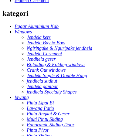
Jendela Casement
kategori
Pagar Aluminium Kab
Windows
Jendela kere
Jendela Bay & Bow
Ngiringake & Nguripake jendhela
Jendela Casement
Jendhela geser
Bi-folding & Folding windows
Crank Out windows
Jendela Single & Double Hung
jendhela sudhut
Jendela gambar
jendhela Specialty Shapes
lawang
Pintu Lipat Bi
Lawang Patio
Pintu Angkat & Geser
Multi Pintu Sliding
Panoramic Sliding Door
Pintu Pivot
Pintu Sliding