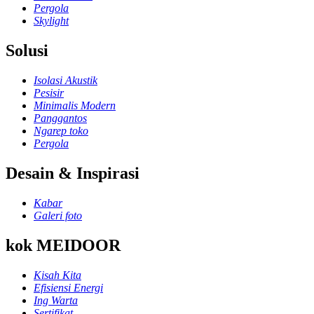
Pergola
Skylight
Solusi
Isolasi Akustik
Pesisir
Minimalis Modern
Panggantos
Ngarep toko
Pergola
Desain & Inspirasi
Kabar
Galeri foto
kok MEIDOOR
Kisah Kita
Efisiensi Energi
Ing Warta
Sertifikat