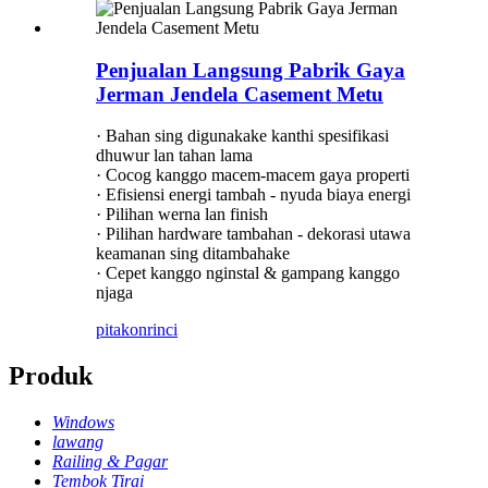
Penjualan Langsung Pabrik Gaya
Jerman Jendela Casement Metu
· Bahan sing digunakake kanthi spesifikasi
dhuwur lan tahan lama
· Cocog kanggo macem-macem gaya properti
· Efisiensi energi tambah - nyuda biaya energi
· Pilihan werna lan finish
· Pilihan hardware tambahan - dekorasi utawa
keamanan sing ditambahake
· Cepet kanggo nginstal & gampang kanggo
njaga
pitakon
rinci
Produk
Windows
lawang
Railing & Pagar
Tembok Tirai