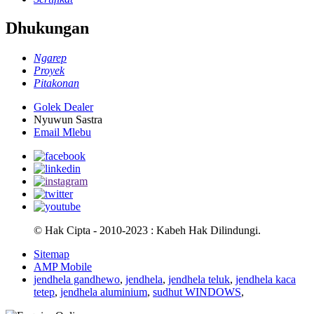
Dhukungan
Ngarep
Proyek
Pitakonan
Golek Dealer
Nyuwun Sastra
Email Mlebu
© Hak Cipta - 2010-2023 : Kabeh Hak Dilindungi.
Sitemap
AMP Mobile
jendhela gandhewo
,
jendhela
,
jendhela teluk
,
jendhela kaca
tetep
,
jendhela aluminium
,
sudhut WINDOWS
,