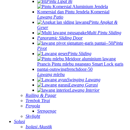
Pintu Lipat Bi
Lawang Patio
Pintu Angkat &
Geser
Multi Pintu Sliding
Panoramic Sliding Door
Pintu
Pivot
Pintu Sliding
Lawang mlebu
Swinging Lawang
Lawang Garasi
Lawang Interior
Railing & Pagar
Tembok Tirai
Pergola
Srengenge
Skylight
Solusi
Isolasi Akustik