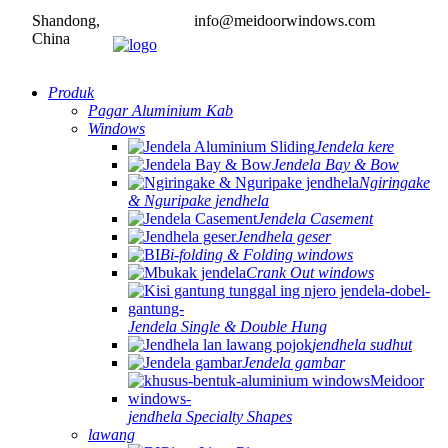
Shandong,
info@meidoorwindows.com
China
Produk
Pagar Aluminium Kab
Windows
Jendela kere
Jendela Bay & Bow
Ngiringake
& Nguripake jendhela
Jendela Casement
Jendhela geser
Bi-folding & Folding windows
Crank Out windows
Jendela Single & Double Hung
jendhela sudhut
Jendela gambar
jendhela Specialty Shapes
lawang