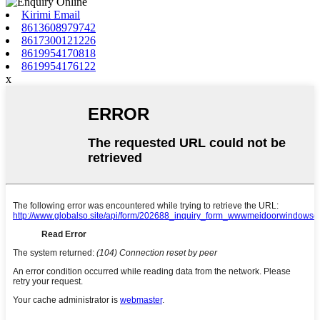
Kirimi Email
8613608979742
8617300121226
8619954170818
8619954176122
x